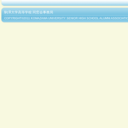
2012年5月20日
第1号から第36
ての同窓新報をご
駒澤大学高等学校 同窓会事務局
2012年5月17日
役員名簿を更新し
COPYRIGHT©2011 KOMAZAWA UNIVERSITY SENIOR HIGH SCHOOL ALUMNI ASSOCIATIO
2012年5月16日
2011年～201
た。 （
クラス会
2012年5月1日
同窓新報 第46回
2011年10月23日
同窓会 創立60
大盛況の内に無事
2011年6月12日
役員名簿を更新し
2011年6月10日
5月28日に、『平
理人のブログから
（アメブロ）
2011年3月24日
2008年～201
た。
クラス会報告一
2011年1月4日
たくさんの応援あ
2011年1月4日
サッカー部が第8
スト16に！ 多