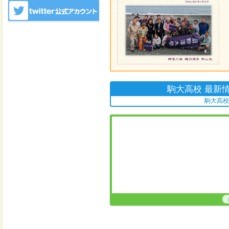
2012年10月22日
卒業生のお店に、
詳しくは、
卒業
2012年10月4日
卒業生のお店に、
を追加しました。
詳しくは、
卒業
2012年9月28日
2012 駒大高祭の
２０１２年度の駒
卒業生のみなさん
９月２９日（土）
駒大高校 最新
９月３０日（日）
今年度の詳細や昨
駒大高校
2012年9月18日
獅子吼会開催のお
宮健二先生が昨年
会）会長を永年お
を合わせ、感謝の
兼ねたOB・OG
方、ぜひご参集く
詳細は
開催予定
2012年9月12日
吹奏楽部が9月9
国大会への出場を
詳細は
吹奏楽部
2012年5月23日
２０１２年６月１
及び 獅子吼会」
詳しくは、柔道部