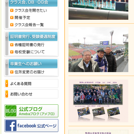
2019年5月15日
同窓会だより No
2016年8月10日
同窓会 65周年記
舎 にて開催いた
多くのご参加をお
参加に際しまして
す。
2016年8月10日
同窓新報 65周
2013年12月9日
同窓会主催 文化公
（金）に行いま
2013年9月4日
クラス会 30期
詳しくは、
クラ
2013年6月21日
クラブ助成一覧を
2013年6月9日
卒業生数・役員名
2013年3月11日
2013年に報告さ
（
クラス会報告
2012年11月1日
第60回全日本吹
2012年10月29日
同窓新報 第48回