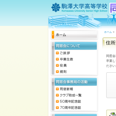
ホーム
>
同窓会
卒業し
ださい