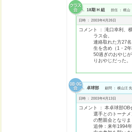
18期 H 組
担任 ： 梶
日時 ： 2003年4月26日
コメント ： 滝口幸利、
ラス会。
連絡取れた方27
生を含め（1・2年
50過ぎのおやじ
りおやじだった。
卓球部
顧問 ： 横山汪 
日時 ： 2003年4月13日
コメント ： 本卓球部O
選手とのトーナメ
の懇親会となりま
追伸：来年1994