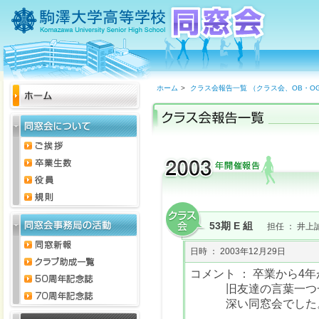
ホーム
>
クラス会報告一覧 （クラス会、OB・O
53期 E 組
担任 ： 井上
日時 ： 2003年12月29日
コメント ： 卒業から
旧友達の言葉一つ
深い同窓会でした