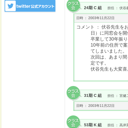
24期 C 組
担任 ： 伏谷
日時 ： 2003年11月22日
コメント ： 伏谷先生を
日）に同窓会を開
卒業して30年振
10年前の住所で
てしまいました。
次回は、あまり間
定です。
伏谷先生も大変喜
31期 C 組
担任 ： 宮健
日時 ： 2003年11月22日
53期 K 組
担任 ： 高岸