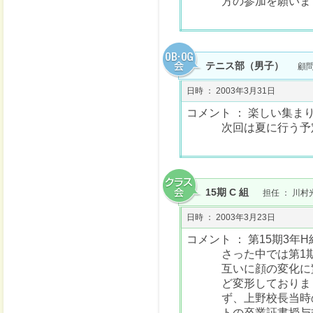
方の参加を願いま
テニス部（男子）
顧問
日時 ： 2003年3月31日
コメント ： 楽しい集ま
次回は夏に行う予
15期 C 組
担任 ： 川村
日時 ： 2003年3月23日
コメント ： 第15期3
さった中では第1
互いに顔の変化に
ど変形しておりま
ず、上野校長当時
トの卒業証書授与