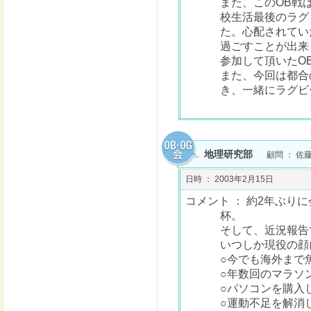
また、このOB戦
校生活最後のラグ
た。心配されてい
過ごすことが出来
参加して頂いたO
また、今回は都合
き、一緒にラグビ
地理研究部
顧問 ： 佐
日時 ： 2003年2月15日
コメント ： 約2年ぶ
杯。
そして、近況報告
いつしか現役の顔
○今でも海外まで
○年数回のマラソ
○パソコンを購入
○運動不足を解消